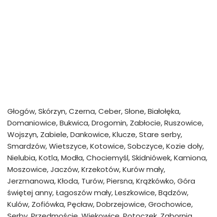
Głogów, Skórzyn, Czerna, Ceber, Słone, Białołęka,
Domaniowice, Bukwica, Drogomin, Zabłocie, Ruszowice,
Wojszyn, Zabiele, Dankowice, Klucze, Stare serby,
Smardzów, Wietszyce, Kotowice, Sobczyce, Kozie doły,
Nielubia, Kotla, Modła, Chociemyśl, Skidniówek, Kamiona,
Moszowice, Jaczów, Krzekotów, Kurów mały,
Jerzmanowa, Kłoda, Turów, Piersna, Krążkówko, Góra
świętej anny, Łagoszów mały, Leszkowice, Bądzów,
Kulów, Zofiówka, Pęcław, Dobrzejowice, Grochowice,
Serby, Przedmoście, Wiekowice, Potoczek, Zabornia,