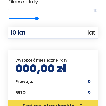
Okres spłaty:
1
10
lat
Wysokość miesięcznej raty:
000,00 zł
Prowizja:
0
RRSO:
0
Porównaj
oferty banków