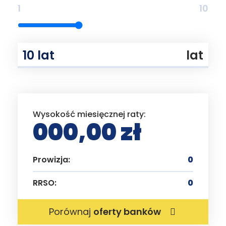
1
10
lat
Wysokość miesięcznej raty:
000,00 zł
Prowizja:
0
RRSO:
0
Porównaj
oferty banków